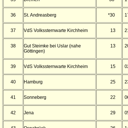
36
St. Andreasberg
*30
1
37
VdS Volkssternwarte Kirchheim
13
2
38
Gut Steimke bei Uslar (nahe
13
2
Göttingen)
39
VdS Volkssternwarte Kirchheim
15
0
40
Hamburg
25
2
41
Sonneberg
22
0
42
Jena
29
0