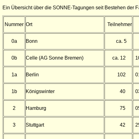
Ein Übersicht über die SONNE-Tagungen seit Bestehen der 
Nummer
Ort
Teilnehmer
0a
Bonn
ca. 5
0b
Celle (AG Sonne Bremen)
ca. 12
1
1a
Berlin
102
0
1b
Königswinter
40
0
2
Hamburg
75
0
3
Stuttgart
42
2