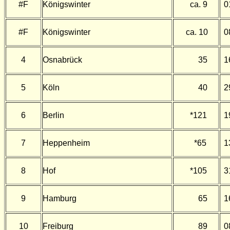
#F
Königswinter
ca. 9
0
#F
Königswinter
ca. 10
0
4
Osnabrück
35
1
5
Köln
40
2
6
Berlin
*121
1
7
Heppenheim
*65
1
8
Hof
*105
3
9
Hamburg
65
1
10
Freiburg
89
0