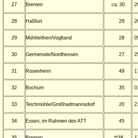
27
Bremen
ca. 30
2
28
Haßfurt
29
2
29
Mühlleithen/Vogtland
28
0
30
Germerode/Nordhessen
27
2
31
Rosenheim
49
1
32
Bochum
35
0
33
Teichmühle/Großhartmannsdorf
20
2
34
Essen, im Rahmen des ATT
45
35
Bremen
**38
1