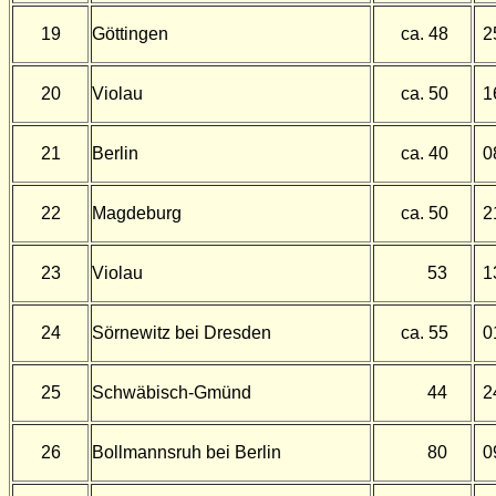
19
Göttingen
ca. 48
2
20
Violau
ca. 50
1
21
Berlin
ca. 40
0
22
Magdeburg
ca. 50
2
23
Violau
53
1
24
Sörnewitz bei Dresden
ca. 55
0
25
Schwäbisch-Gmünd
44
2
26
Bollmannsruh bei Berlin
80
0